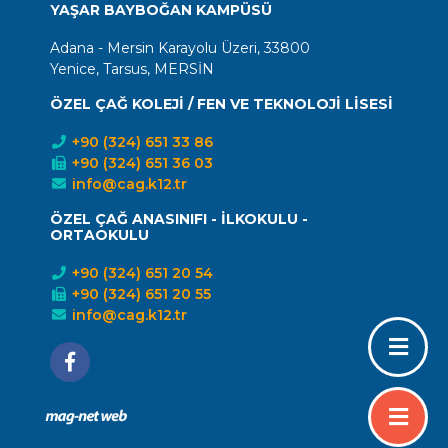
YAŞAR BAYBOĞAN KAMPÜSÜ
Adana - Mersin Karayolu Üzeri, 33800
Yenice, Tarsus, MERSİN
ÖZEL ÇAĞ KOLEJİ / FEN VE TEKNOLOJİ LİSESİ
+90 (324) 651 33 86
+90 (324) 651 36 03
info@cag.k12.tr
ÖZEL ÇAĞ ANASINIFI - İLKOKULU -
ORTAOKULU
+90 (324) 651 20 54
+90 (324) 651 20 55
info@cag.k12.tr