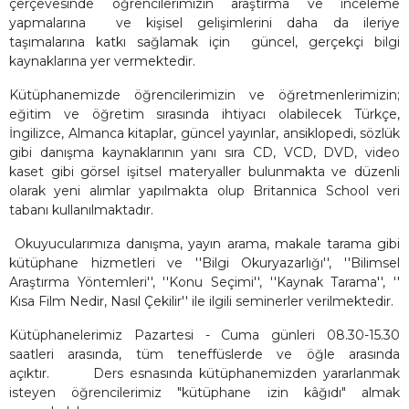
çerçevesinde öğrencilerimizin araştırma ve inceleme
yapmalarına ve kişisel gelişimlerini daha da ileriye
taşımalarına katkı sağlamak için güncel, gerçekçi bilgi
kaynaklarına yer vermektedir.
Kütüphanemizde öğrencilerimizin ve öğretmenlerimizin;
eğitim ve öğretim sırasında ihtiyacı olabilecek Türkçe,
İngilizce, Almanca kitaplar, güncel yayınlar, ansiklopedi, sözlük
gibi danışma kaynaklarının yanı sıra CD, VCD, DVD, video
kaset gibi görsel işitsel materyaller bulunmakta ve düzenli
olarak yeni alımlar yapılmakta olup Britannica School veri
tabanı kullanılmaktadır.
Okuyucularımıza danışma, yayın arama, makale tarama gibi
kütüphane hizmetleri ve ''Bilgi Okuryazarlığı'', ''Bilimsel
Araştırma Yöntemleri'', ''Konu Seçimi'', ''Kaynak Tarama'', ''
Kısa Film Nedir, Nasıl Çekilir'' ile ilgili seminerler verilmektedir.
Kütüphanelerimiz Pazartesi - Cuma günleri 08.30-15.30
saatleri arasında, tüm teneffüslerde ve öğle arasında
açıktır. Ders esnasında kütüphanemizden yararlanmak
isteyen öğrencilerimiz "kütüphane izin kâğıdı" almak