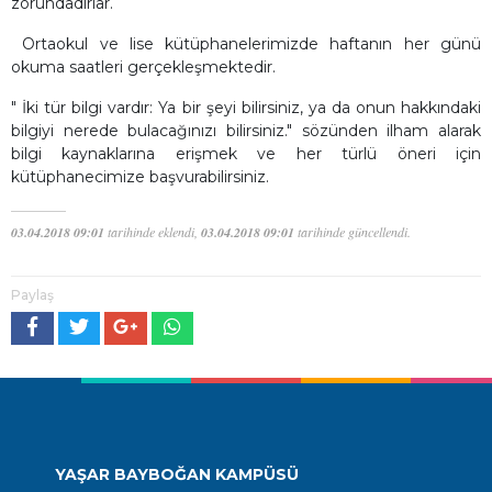
zorundadırlar.
Ortaokul ve lise kütüphanelerimizde haftanın her günü
okuma saatleri gerçekleşmektedir.
" İki tür bilgi vardır: Ya bir şeyi bilirsiniz, ya da onun hakkındaki
bilgiyi nerede bulacağınızı bilirsiniz." sözünden ilham alarak
bilgi kaynaklarına erişmek ve her türlü öneri için
kütüphanecimize başvurabilirsiniz.
03.04.2018 09:01
tarihinde eklendi,
03.04.2018 09:01
tarihinde güncellendi.
Paylaş
YAŞAR BAYBOĞAN KAMPÜSÜ