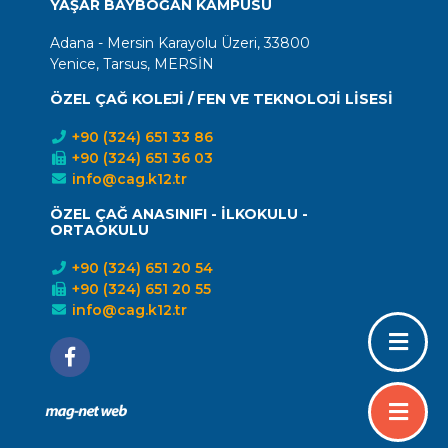
YAŞAR BAYBOĞAN KAMPÜSÜ
Adana - Mersin Karayolu Üzeri, 33800
Yenice, Tarsus, MERSİN
ÖZEL ÇAĞ KOLEJİ / FEN VE TEKNOLOJİ LİSESİ
+90 (324) 651 33 86
+90 (324) 651 36 03
info@cag.k12.tr
ÖZEL ÇAĞ ANASINIFI - İLKOKULU -
ORTAOKULU
+90 (324) 651 20 54
+90 (324) 651 20 55
info@cag.k12.tr