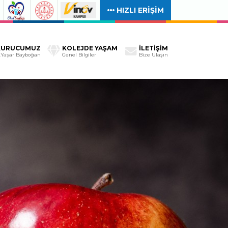
HIZLI ERİŞİM
KURUCUMUZ
KOLEJDE YAŞAM
İLETİŞİM
.Yaşar Bayboğan
Genel Bilgiler
Bize Ulaşın