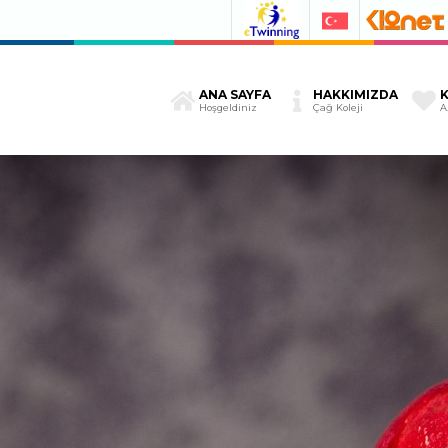
ANA SAYFA
HAKKIMIZDA
Hoşgeldiniz
Çağ Koleji
A