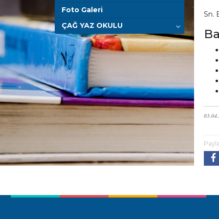
Foto Galeri
Sn.
ÇAĞ YAZ OKULU
Ba
03.04
Payl