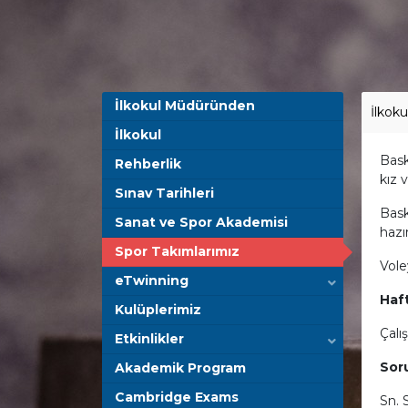
İlkokul Müdüründen
İlkoku
İlkokul
Bask
Rehberlik
kız 
Sınav Tarihleri
Bask
Sanat ve Spor Akademisi
hazır
Spor Takımlarımız
Vole
eTwinning
Haf
Kulüplerimiz
Çalı
Etkinlikler
Sor
Akademik Program
Cambridge Exams
Sn.