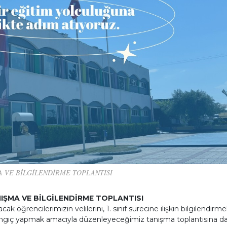
MA VE BİLGİLENDİRME TOPLANTISI
ANIŞMA VE BİLGİLENDİRME TOPLANTISI
k öğrencilerimizin velilerini, 1. sınıf sürecine ilişkin bilgilendirm
angıç yapmak amacıyla düzenleyeceğimiz tanışma toplantısına d