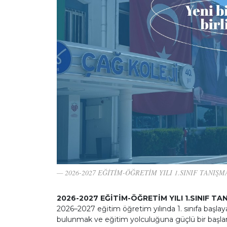
2026-2027 EĞİTİM-ÖĞRETİM YILI 1.SINIF TANIŞ
2026-2027 EĞİTİM-ÖĞRETİM YILI 1.SINIF T
2026–2027 eğitim öğretim yılında 1. sınıfa başlayaca
bulunmak ve eğitim yolculuğuna güçlü bir başl