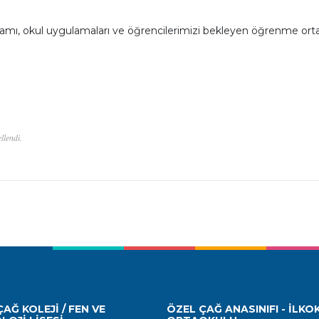
gramı, okul uygulamaları ve öğrencilerimizi bekleyen öğrenme ort
llendi.
AĞ KOLEJİ / FEN VE
ÖZEL ÇAĞ ANASINIFI - İLKO