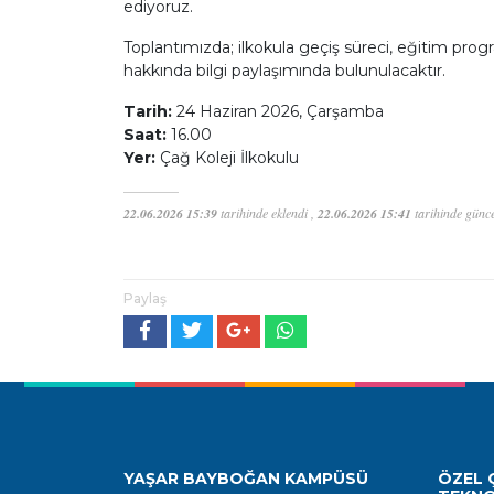
ediyoruz.
Toplantımızda; ilkokula geçiş süreci, eğitim pro
hakkında bilgi paylaşımında bulunulacaktır.
Tarih:
24 Haziran 2026, Çarşamba
Saat:
16.00
Yer:
Çağ Koleji İlkokulu
22.06.2026 15:39
tarihinde eklendi ,
22.06.2026 15:41
tarihinde günce
Paylaş
YAŞAR BAYBOĞAN KAMPÜSÜ
ÖZEL Ç