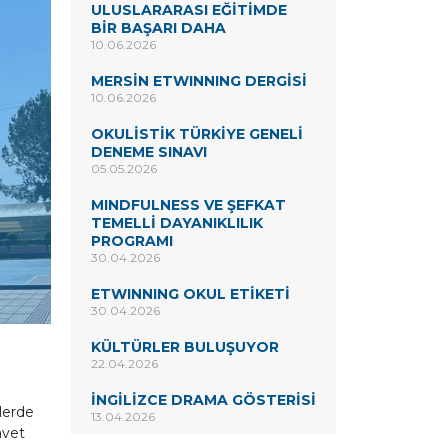
ULUSLARARASI EĞİTİMDE
BİR BAŞARI DAHA
10.06.2026
MERSİN ETWINNING DERGİSİ
10.06.2026
OKULİSTİK TÜRKİYE GENELİ
DENEME SINAVI
05.05.2026
MINDFULNESS VE ŞEFKAT
TEMELLİ DAYANIKLILIK
PROGRAMI
30.04.2026
ETWINNING OKUL ETİKETİ
30.04.2026
KÜLTÜRLER BULUŞUYOR
22.04.2026
İNGİLİZCE DRAMA GÖSTERİSİ
elerde
13.04.2026
avet