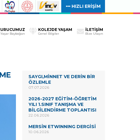
HIZLI ERİŞİM
KURUCUMUZ
KOLEJDE YAŞAM
İLETİŞİM
.Yaşar Bayboğan
Genel Bilgiler
Bize Ulaşın
RME
SAYGI,MİNNET VE DERİN BİR
ÖZLEMLE
07.07.2026
2026-2027 EĞİTİM-ÖĞRETİM
YILI 1.SINIF TANIŞMA VE
BİLGİLENDİRME TOPLANTISI
22.06.2026
MERSİN ETWINNING DERGİSİ
10.06.2026