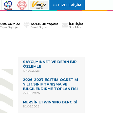
HIZLI ERİŞİM
KURUCUMUZ
KOLEJDE YAŞAM
İLETİŞİM
.Yaşar Bayboğan
Genel Bilgiler
Bize Ulaşın
SAYGI,MİNNET VE DERİN BİR
ÖZLEMLE
07.07.2026
2026-2027 EĞİTİM-ÖĞRETİM
YILI 1.SINIF TANIŞMA VE
BİLGİLENDİRME TOPLANTISI
22.06.2026
MERSİN ETWINNING DERGİSİ
10.06.2026