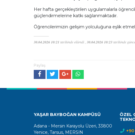
Her hafta gerçekleştirilen uygulamalarla öğrencil
güçlendirmelerine katkı sağlanmaktadır.
Öğrencilerimizin gelişim yolculuğuna eşlik etm
30.04.2026 10:21
tarihinde eklendi ,
30.04.2026 10:23
tarihinde günce
Paylaş
YAŞAR BAYBOĞAN KAMPÜSÜ
ÖZEL Ç
TEKNO
Adana - Mersin Karayolu Üzeri, 33800
+90 
Yenice, Tarsus, MERSİN