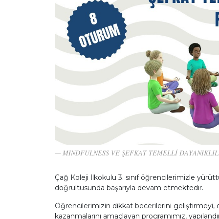
MINDFULNESS VE ŞEFKAT TEMELLİ DAYANIKLI
Çağ Koleji İlkokulu 3. sınıf öğrencilerimizle yü
doğrultusunda başarıyla devam etmektedir.
Öğrencilerimizin dikkat becerilerini geliştirmeyi,
kazanmalarını amaçlayan programımız, yapılandırı