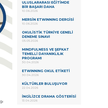
ULUSLARARASI EĞİTİMDE
BİR BAŞARI DAHA
10.06.2026
MERSİN ETWINNING DERGİSİ
10.06.2026
OKULİSTİK TÜRKİYE GENELİ
DENEME SINAVI
05.05.2026
MINDFULNESS VE ŞEFKAT
TEMELLİ DAYANIKLILIK
PROGRAMI
30.04.2026
ETWINNING OKUL ETİKETİ
30.04.2026
KÜLTÜRLER BULUŞUYOR
22.04.2026
İNGİLİZCE DRAMA GÖSTERİSİ
13.04.2026
ğı