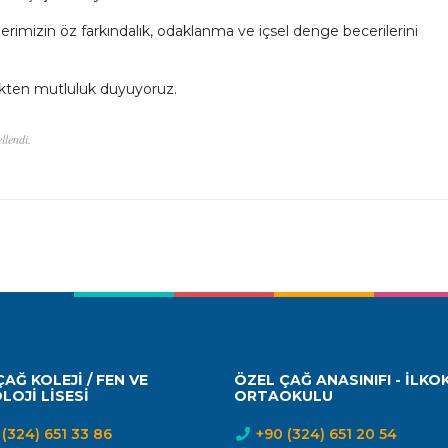
erimizin öz farkındalık, odaklanma ve içsel denge becerilerini
ekten mutluluk duyuyoruz.
llendi.
AĞ KOLEJİ / FEN VE
ÖZEL ÇAĞ ANASINIFI - İLKO
LOJİ LİSESİ
ORTAOKULU
(324) 651 33 86
+90 (324) 651 20 54