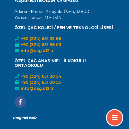
YAŞAR BAYBOĞAN KAMPÜSÜ
Adana - Mersin Karayolu Üzeri, 33800
Yenice, Tarsus, MERSİN
ÖZEL ÇAĞ KOLEJİ / FEN VE TEKNOLOJİ LİSESİ
+90 (324) 651 33 86
+90 (324) 651 36 03
info@cag.k12.tr
ÖZEL ÇAĞ ANASINIFI - İLKOKULU -
ORTAOKULU
+90 (324) 651 20 54
+90 (324) 651 20 55
info@cag.k12.tr